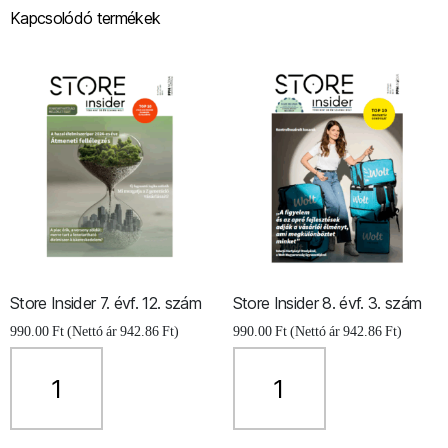
Kapcsolódó termékek
Store Insider 7. évf. 12. szám
Store Insider 8. évf. 3. szám
990.00
Ft
(Nettó ár
942.86
Ft
)
990.00
Ft
(Nettó ár
942.86
Ft
)
Store
Store
Insider
Insider
7.
8.
évf.
évf.
12.
3.