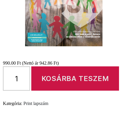
990.00
Ft
(Nettó ár
942.86
Ft
)
Store
Insider
KOSÁRBA TESZEM
8.
évf.
5.
Kategória:
Print lapszám
szám
mennyiség