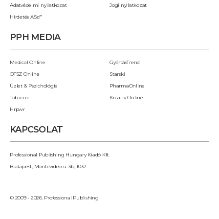
Adatvédelmi nyilatkozat
Jogi nyilatkozat
Hirdetés ASzF
PPH MEDIA
Medical Online
GyártásTrend
OTSZ Online
Starski
Üzlet & Pszichológia
PharmaOnline
Tobacco
Kreativ Online
Hrpwr
KAPCSOLAT
Professional Publishing Hungary Kiadó Kft.
Budapest, Montevideo u. 3b, 1037.
© 2009 - 2026. Professional Publishing