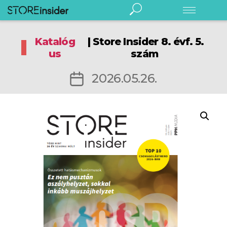
Store
Insider
Katalóg
| Store Insider 8. évf. 5.
Digitális Store Insider
us
szám
Rendezvény
Előfizetés
Bejegyzés
2026.05.26.
Hírlevél
dátuma
Kereskedelem
Élelmiszeripar
Márka/gyártó
Fogyasztó
Fenntarthatóság
English
Podcast