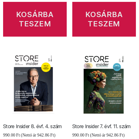
szám
szám
mennyiség
mennyiség
KOSÁRBA
KOSÁRBA
TESZEM
TESZEM
Store Insider 8. évf. 4. szám
Store Insider 7. évf. 11. szám
990.00
Ft
(Nettó ár
942.86
Ft
)
990.00
Ft
(Nettó ár
942.86
Ft
)