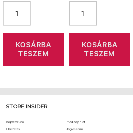
Store
Store
Insider
Insider
8.
7.
évf.
évf.
4.
11.
szám
szám
mennyiség
mennyiség
KOSÁRBA
KOSÁRBA
TESZEM
TESZEM
STORE INSIDER
Impresszum
Médiaajánlat
Előfizetés
Jog és etika