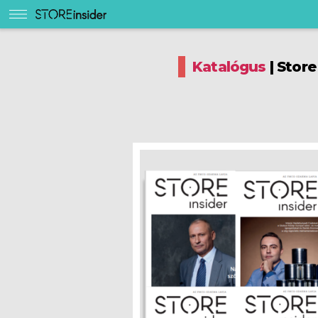
Store
Insider
Katalógus
| Store
Kereskedelem
Élelmiszeripar
Márka/gyártó
Fogyasztó
Fenntarthatóság
English
Podcast