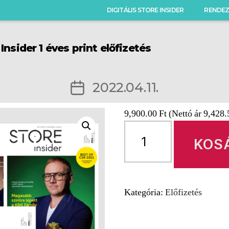
DIGITÁLIS STORE INSIDER
RENDEZ
 Insider 1 éves print előfizetés
Bejegyzés
2022.04.11.
dátuma
9,900.00
Ft
(Nettó ár
9,428
Store
Insider
KOS
1
éves
print
Kategória:
Előfizetés
előfizetés
mennyiség