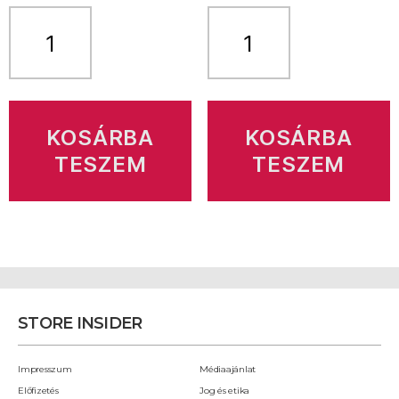
Store
Store
Insider
Insider
7.
8.
évf.
évf.
9.
4.
szám
szám
mennyiség
mennyiség
KOSÁRBA
KOSÁRBA
TESZEM
TESZEM
STORE INSIDER
Impresszum
Médiaajánlat
Előfizetés
Jog és etika