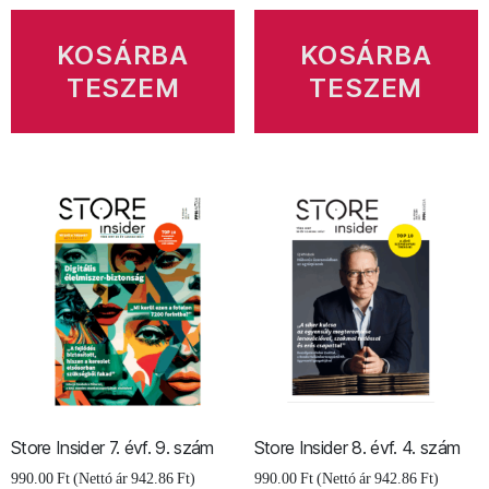
4.
7-
szám
8.
mennyiség
szám
KOSÁRBA
KOSÁRBA
mennyiség
TESZEM
TESZEM
Store Insider 7. évf. 9. szám
Store Insider 8. évf. 4. szám
990.00
Ft
(Nettó ár
942.86
Ft
)
990.00
Ft
(Nettó ár
942.86
Ft
)