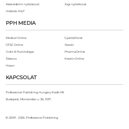
Adatvédelmi nyilatkozat
Jogi nyilatkozat
Hirdetés ASzF
PPH MEDIA
Medical Online
GyártásTrend
OTSZ Online
Starski
Üzlet & Pszichológia
PharmaOnline
Tobacco
Kreativ Online
Hrpwr
KAPCSOLAT
Professional Publishing Hungary Kiadó Kft.
Budapest, Montevideo u. 3b, 1037.
© 2009 - 2026. Professional Publishing