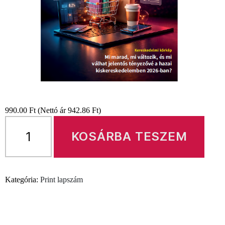
990.00
Ft
(Nettó ár
942.86
Ft
)
Store
Insider
KOSÁRBA TESZEM
8.
évf.
1-
Kategória:
Print lapszám
2.
szám
mennyiség