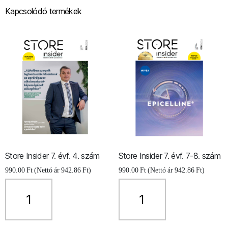
Kapcsolódó termékek
Store Insider 7. évf. 4. szám
Store Insider 7. évf. 7-8. szám
990.00
Ft
(Nettó ár
942.86
Ft
)
990.00
Ft
(Nettó ár
942.86
Ft
)
Store
Store
Insider
Insider
7.
7.
évf.
évf.