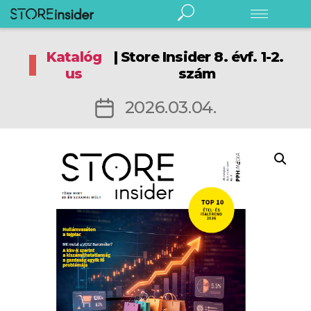
Store
Insider
Katalóg
| Store Insider 8. évf. 1-2.
Digitális Store Insider
us
szám
Rendezvény
Előfizetés
Bejegyzés
2026.03.04.
Hírlevél
dátuma
Kereskedelem
Élelmiszeripar
Márka/gyártó
Fogyasztó
Fenntarthatóság
English
Podcast