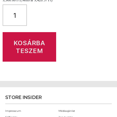
9,900.00
Ft
(Nettó ár
9,428.57
Ft
)
Store
Insider
1
éves
print
előfizetés
mennyiség
KOSÁRBA
TESZEM
STORE INSIDER
Impresszum
Médiaajánlat