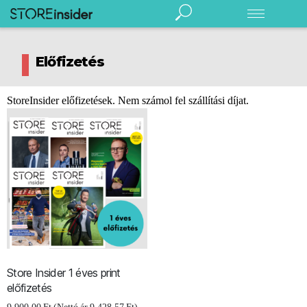
Store
Insider
Digitális Store Insider
Előfizetés
Rendezvény
Előfizetés
StoreInsider előfizetések. Nem számol fel szállítási díjat.
Hírlevél
Kereskedelem
Élelmiszeripar
Márka/gyártó
Fogyasztó
Fenntarthatóság
English
Store Insider 1 éves print
Podcast
előfizetés