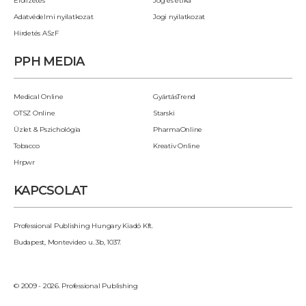
Előfizetés
Jog és etika
Adatvédelmi nyilatkozat
Jogi nyilatkozat
Hirdetés ASzF
PPH MEDIA
Medical Online
GyártásTrend
OTSZ Online
Starski
Üzlet & Pszichológia
PharmaOnline
Tobacco
Kreativ Online
Hrpwr
KAPCSOLAT
Professional Publishing Hungary Kiadó Kft.
Budapest, Montevideo u. 3b, 1037.
© 2009 - 2026. Professional Publishing