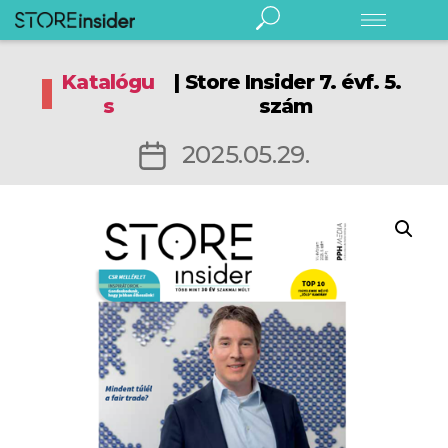
Store
Insider
Katalógu
| Store Insider 7. évf. 5.
Digitális Store Insider
s
szám
Rendezvény
Előfizetés
Bejegyzés
2025.05.29.
Hírlevél
dátuma
Kereskedelem
Élelmiszeripar
Márka/gyártó
Fogyasztó
Fenntarthatóság
English
Podcast