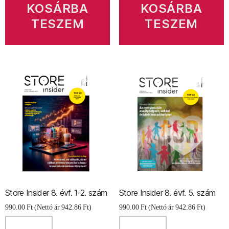
szám
mennyiség
KOSÁRBA
KOSÁRBA
mennyiség
TESZEM
TESZEM
Store Insider 8. évf. 1-2. szám
Store Insider 8. évf. 5. szám
990.00
Ft
(Nettó ár
942.86
Ft
)
990.00
Ft
(Nettó ár
942.86
Ft
)
Store
Store