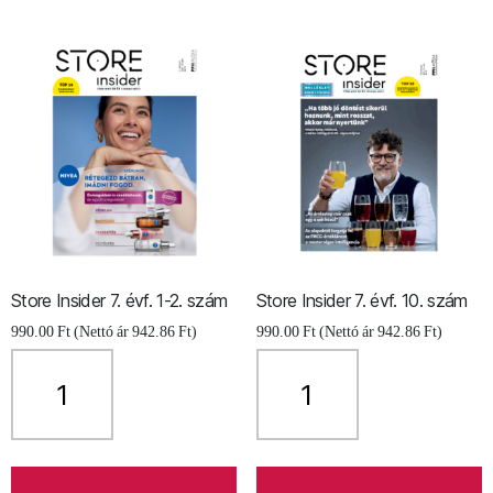
Store Insider 7. évf. 1-2. szám
Store Insider 7. évf. 10. szám
990.00
Ft
(Nettó ár
942.86
Ft
)
990.00
Ft
(Nettó ár
942.86
Ft
)
Store
Store
Insider
Insider
7.
7.
évf.
évf.
1-
10.
2.
szám