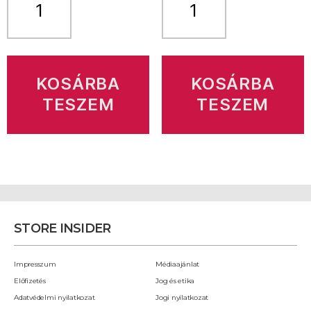
Insider
Insider
8.
8.
évf.
évf.
1-
5.
2.
szám
szám
mennyiség
KOSÁRBA
KOSÁRBA
mennyiség
TESZEM
TESZEM
STORE INSIDER
Impresszum
Médiaajánlat
Előfizetés
Jog és etika
Adatvédelmi nyilatkozat
Jogi nyilatkozat