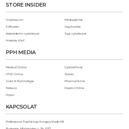
STORE INSIDER
Impresszum
Médiaajánlat
Előfizetés
Jog és etika
Adatvédelmi nyilatkozat
Jogi nyilatkozat
Hirdetés ASzF
PPH MEDIA
Medical Online
GyártásTrend
OTSZ Online
Starski
Üzlet & Pszichológia
PharmaOnline
Tobacco
Kreativ Online
Hrpwr
KAPCSOLAT
Professional Publishing Hungary Kiadó Kft.
Budapest, Montevideo u. 3b, 1037.