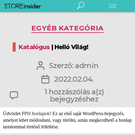
Store
Insider
Kategóriák
Digitális Store Insider
EGYÉB KATEGÓRIA
Rendezvény
Előfizetés
Katalógus
| Helló Világ!
Hírlevél
Bejegyzés
Szerző:
admin
szerzője
Bejegyzés
2022.02.04.
Kereskedelem
dátuma
Élelmiszeripar
Helló
1 hozzászólás a(z)
Márka/gyártó
Világ!
bejegyzéshez
Fogyasztó
Fenntarthatóság
Üdvözlet
PPH honlapok
! Ez az első saját WordPress-bejegyzés,
English
amelyet lehet módosítani, vagy törölni, aztán megkezdhető a honlap
Podcast
tartalommal történő feltöltése.